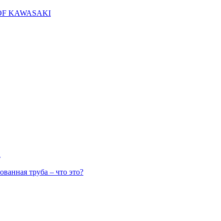
E OF KAWASAKI
а
ванная труба – что это?