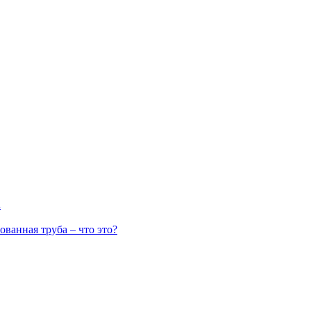
а
ванная труба – что это?