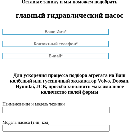
Оставьте заявку и мы поможем подобрать
K1025496
V
/
DX225
LCA
/
главный гидравлический насос
DX255
2401-9154B /
Главный
S280LC-3
/
Гусеничный
2401-9154C /
гидравлический
S290LC-V
экскаватор
2401-9233 /
насос
/
DH280
2401-9233A
401-00225A /
401-00424 /
S300LC-V
401-00424A /
Главный
/
DX300LC
401-00424B /
Для ускорения процесса подбора агрегата на Ваш
Гусеничный
гидравлический
/
S300LC-
401-00424C /
колёсный или гусеничный экскаватор Volvo, Doosan,
экскаватор
насос
V
/
K1006550C /
Hyundai, JCB, просьба заполнить максимальное
DX260LCA
400914-00489B
количество полей формы
/ 400914-
00393B
Наименование и модель техники
S360LC-V
2401-9261 /
Главный
Гусеничный
/
S330LC-3
2401-9261A /
Модель насоса (тип, код)
гидравлический
экскаватор
/
S330LC-
2401-9261B /
насос
V
/
S320LC
2401-9193A