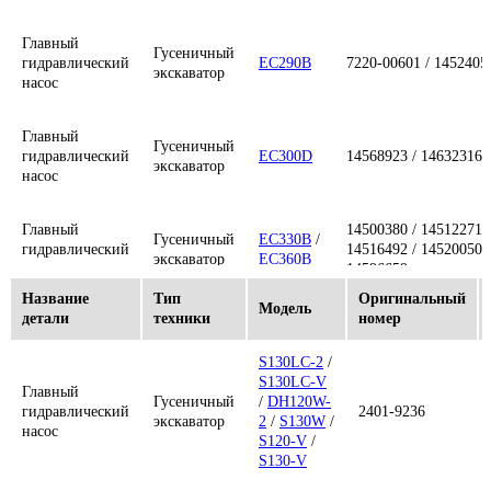
R250LC-
7A
/
Главный
Гусеничный
R250LC-
гидравлический
EC290B
7220-00601 / 1452405
экскаватор
7AHW
/
насос
R250LC-
7ALL
Главный
Гусеничный
гидравлический
EC300D
14568923 / 14632316
R210LC-9
экскаватор
Главный
насос
Гусеничный
/
R220LC-
31Q6-10010 /
гидравлический
экскаватор
9
/
31Q7-10010
/
насос
R250LC-9
Главный
14500380 / 14512271 /
Гусеничный
EC330B
/
гидравлический
14516492 / 14520050 /
экскаватор
EC360B
R220W-2
/
насос
14596659
Главный
Гусеничный
R220LC-9
гидравлический
Название
Тип
Оригинальный
экскаватор
/
R250LC-
Модель
насос
детали
техники
номер
9S
Главный
EC460B
Гусеничный
гидравлический
s/n до
14508164 / 14531857
экскаватор
насос
11514
S130LC-2
/
Главный
Гусеничный
S130LC-V
гидравлический
R290LC-3
Главный
экскаватор
Гусеничный
/
DH120W-
насос
EC460B
гидравлический
2401-9236
Главный
экскаватор
2
/
S130W
/
Гусеничный
s/n после
14526609 / 14612484 /
насос
гидравлический
S120-V
/
экскаватор
11514 /
14618624
Главный
31N8-10010 /
насос
Гусеничный
S130-V
80001
гидравлический
R290LC-7
31N8-10050 /
экскаватор
насос
31N8-10020