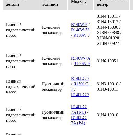
Модель
детали
техники
номер
31N4-15011 /
31N4-15012 /
Главный
R140W-7
/
Колесный
31N4-15030 /
гидравлический
R140W-7S
экскаватор
XJBN-00848 /
насос
/
R150W-7
XJBN-01028 /
XJBN-00927
Главный
Колесный
R140W-7A
гидравлический
31N6-10051
экскаватор
/
R140W-9
насос
R140LC-7
Главный
Гусеничный
/
R150LC-
31N3-10010 /
гидравлический
экскаватор
7
/
31N3-10011
насос
R140LC-3
R140LC-
Главный
Гусеничный
7A (NC)
/
гидравлический
31N4-10010
экскаватор
R140LC-
насос
7A (PA)