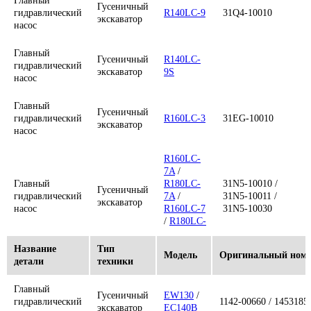
Главный
Гусеничный
гидравлический
R140LC-9
31Q4-10010
экскаватор
насос
Главный
Гусеничный
R140LC-
гидравлический
экскаватор
9S
насос
Главный
Гусеничный
гидравлический
R160LC-3
31EG-10010
экскаватор
насос
R160LC-
7A
/
Главный
R180LC-
31N5-10010 /
Гусеничный
гидравлический
7A
/
31N5-10011 /
экскаватор
насос
R160LC-7
31N5-10030
/
R180LC-
7
Название
Тип
Модель
Оригинальный ном
Главный
детали
техники
R160LC-
Гусеничный
гидравлический
9
,
31Q5-10010
экскаватор
насос
R180LC-9
Главный
Гусеничный
EW130
/
гидравлический
1142-00660 / 1453185
экскаватор
EC140B