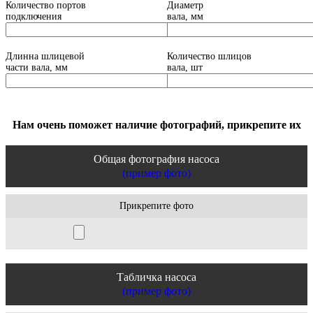
Количество портов
Диаметр
2401-9200 /
подключения
вала, мм
2401-9200A /
2401-9200B /
401-00040B /
S450LC-3
/
Длинна шлицевой
Количество шлицов
401-00040A /
Главный
S450LC-V
части вала, мм
вала, шт
Гусеничный
401-00040 /
гидравлический
/
S400LC-
экскаватор
2401-9263 /
насос
V
/
401-00071 /
S400LC-3
401-00071A /
401-00071B /
Нам очень поможет наличие фотографий, прикрепите их
2401-9165 /
2401-9165A
Общая фотография насоса
(пример фото)
Прикрепите фото
Табличка насоса
(пример фото)