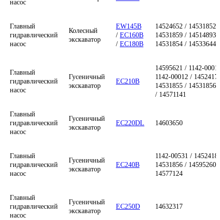
насос
R170W-7
/
Главный
31N5-15010 /
Колесный
R1700W-7
гидравлический
31N5-15011 /
экскаватор
/
R170W-
/
насос
31N5-15030
Главный
EW145B
14524652 / 14531852 /
7A
Колесный
гидравлический
/
EC160B
14531859 / 14514893 /
экскаватор
насос
/
EC180B
14531854 / 14533644
Главный
Колесный
R170W-9
/
31Q5-15010
гидравлический
экскаватор
R170W-9S
/ 31Q5-15030
насос
14595621 / 1142-00011
Главный
Гусеничный
1142-00012 / 14524179
гидравлический
EC210B
экскаватор
R210LC-
14531855 / 14531856
насос
7
/
/ 14571141
R210LC-
7A
/
Главный
Гусеничный
R210LC-3
гидравлический
EC220DL
14603650
экскаватор
/
R210LC-
насос
7T
/
31N6-10010 /
R210LV-
31N6-10050 /
Главный
1142-00531 / 14524180
7G
/
Гусеничный
31N6-10051 /
гидравлический
EC240B
14531856 / 14595260 /
R220LC-7
экскаватор
Главный
31N6-10080 /
насос
14577124
Гусеничный
/
R220LC-
гидравлический
31N6-10030 /
экскаватор
7H
/
/
насос
31N6-10020 /
R225-7
/
31N7-10010 /
Главный
R250LC-7
Гусеничный
31N7-10011 /
гидравлический
EC250D
14632317
/
R210LC-
экскаватор
31N7-10030
насос
7H
/