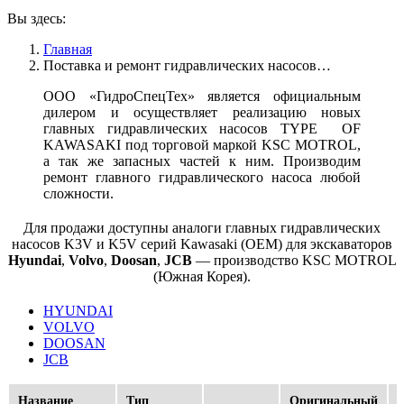
Вы здесь:
Главная
Поставка и ремонт гидравлических насосов…
ООО «ГидроСпецТех» является официальным
дилером и осуществляет реализацию новых
главных гидравлических насосов TYPE OF
KAWASAKI под торговой маркой KSC MOTROL,
а так же запасных частей к ним. Производим
ремонт главного гидравлического насоса любой
сложности.
Для продажи доступны аналоги главных гидравлических
насосов K3V и K5V серий Kawasaki (ОЕМ) для экскаваторов
Hyundai
,
Volvo
,
Doosan
,
JCB
— производство KSC MOTROL
(Южная Корея).
HYUNDAI
VOLVO
DOOSAN
JCB
Название
Тип
Оригинальный