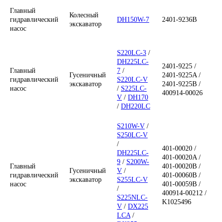
Главный
Колесный
R290LC-
гидравлический
DH150W-7
2401-9236B
Главный
экскаватор
Гусеничный
7A
/
насос
гидравлический
EC480D
14595548 / 14625693
экскаватор
R290LC-
насос
7A
S220LC-3
/
Главный
/
R290LC-
Гусеничный
31N8-10080 /
DH225LC-
гидравлический
7G
/
2401-9225 /
экскаватор
XJBN-00963
/
Главный
7
/
насос
R290LC-
Главный
Гусеничный
2401-9225A /
Гусеничный
гидравлический
S220LC-V
7AHW /
гидравлический
EC700B
14522561/14621492/1
экскаватор
2401-9225B /
экскаватор
насос
/
S225LC-
R290LC-
насос
400914-00026
V
/
DH170
7ALL /
/
DH220LC
R305LC-7
Главный
Гусеничный
гидравлический
EC750D
14666232
экскаватор
S210W-V
/
Главный
R290LC-9
насос
Гусеничный
S250LC-V
гидравлический
/
31Q8-10010
экскаватор
/
насос
R300LCE
401-00020 /
DH225LC-
401-00020A /
9
/
S200W-
Главный
Главный
401-00020B /
Гусеничный
R300LC
/
Гусеничный
V
/
гидравлический
31N8-10030
гидравлический
401-00060B /
экскаватор
R300LC-9
экскаватор
S255LC-V
насос
насос
401-00059B /
/
400914-00212 /
S225NLC-
K1025496
Главный
V
/
DX225
Гусеничный
гидравлический
R320LC-3
LCA
/
экскаватор
насос