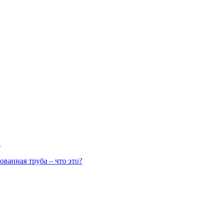
а
ванная труба – что это?